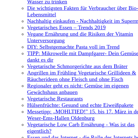
Wasser zu trinken
Die wichtigsten Fakten für Verbraucher über Bio
Lebensmittel
Nachhaltig einkaufen - Nachhaltigkeit im Superm
Vegetarisches Essen – Trends 2019
Vegane Ernährung und die Risiken der Vitamin
Unterversorgung
DIY: Selbstgemachte Pasta voll im Trend
TIPP: Mikrowelle mit Dampfgarer- Dein Gemüs
dankt es dir
Vegetarische Schmorgerichte aus dem Bräter
Angrillen im Frühling Vegetarische Grillideen &
Räucherideen ohne Fleisch und ohne Fisch
Regionaler geht es nicht: Gemüse im eigenen
Gewächshaus anbauen
Vegetarische Restaurants
Hülsenfrüchte: Gesund und echte Eiweißpakete
Messetipp: „MOHLTIED!" 15. bis 17. März in d
Weser-Ems-Hallen Oldenburg
Vegetarische Low Carb Ernährung - Was ist das
eigentlich?
Essen und das Internet - die Rolle des Internets b