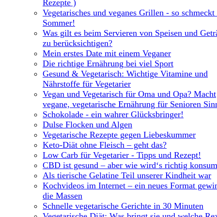
Rezepte )
Vegetarisches und veganes Grillen - so schmeckt
Sommer!
Was gilt es beim Servieren von Speisen und Get
zu berücksichtigen?
Mein erstes Date mit einem Veganer
Die richtige Ernährung bei viel Sport
Gesund & Vegetarisch: Wichtige Vitamine und
Nährstoffe für Vegetarier
Vegan und Vegetarisch für Oma und Opa? Macht
vegane, vegetarische Ernährung für Senioren Sin
Schokolade - ein wahrer Glücksbringer!
Dulse Flocken und Algen
Vegetarische Rezepte gegen Liebeskummer
Keto-Diät ohne Fleisch – geht das?
Low Carb für Vegetarier - Tipps und Rezept!
CBD ist gesund – aber wie wird‘s richtig konsum
Als tierische Gelatine Teil unserer Kindheit war
Kochvideos im Internet – ein neues Format gewi
die Massen
Schnelle vegetarische Gerichte in 30 Minuten
Vegetarische Diät: Was bringt sie und welche Re