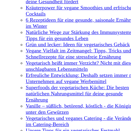
deine Gesundheit fördert
Kräuterpower für vegane Smoothies und erfrisch
Cocktails
6 Rezeptideen für eine gesunde, saisonale Ernäh
im Winter
Natürliche Wege zur Stärkung des Immunsystems
Tipps für ein gesundes Leben
Grün und lecker: Ideen für vegetarisches Gebäck
Vegane Vielfalt im Zeitmangel: Tipps, Tricks und
Schnellrezepte für eine stressfreie Ernährung
Vegetarisch heißt immer Verzicht? Nicht mit dies
unschlagbaren Lebensmitteln
Erfreuliche Entwicklung: Deshalb setzen immer 
Unternehmen auf vegane Werbemittel
Superfoods der vegetarischen Küche: Die besten
natürlichen Nahrungsmittel für deine gesunde
Ernährung
Vanille – süßlich, betörend, köstlich - die Königi
unter den Gewürzen
Vegetarisches und veganes Catering - die Veränd
im Catering-Bereich
Unsere Tipps für ein vegetarisches Festmahl