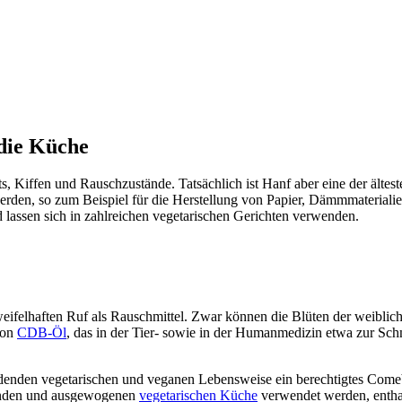
die Küche
ts, Kiffen und Rauschzustände. Tatsächlich ist Hanf aber eine der älte
 werden, so zum Beispiel für die Herstellung von Papier, Dämmmateriali
assen sich in zahlreichen vegetarischen Gerichten verwenden.
zweifelhaften Ruf als Rauschmittel. Zwar können die Blüten der weibli
von
CDB-Öl
, das in der Tier- sowie in der Humanmedizin etwa zur Sc
erdenden vegetarischen und veganen Lebensweise ein berechtigtes C
esunden und ausgewogenen
vegetarischen Küche
verwendet werden, entha