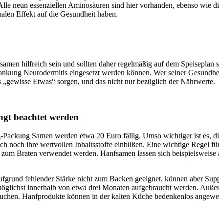
. Alle neun essenziellen Aminosäuren sind hier vorhanden, ebenso wie 
malen Effekt auf die Gesundheit haben.
en hilfreich sein und sollten daher regelmäßig auf dem Speiseplan 
ung Neurodermitis eingesetzt werden können. Wer seiner Gesundheit 
 „gewisse Etwas“ sorgen, und das nicht nur bezüglich der Nährwerte.
ngt beachtet werden
-g-Packung Samen werden etwa 20 Euro fällig. Umso wichtiger ist es,
h noch ihre wertvollen Inhaltsstoffe einbüßen. Eine wichtige Regel für
t zum Braten verwendet werden. Hanfsamen lassen sich beispielsweise 
fgrund fehlender Stärke nicht zum Backen geeignet, können aber Suppe
möglichst innerhalb von etwa drei Monaten aufgebraucht werden. Außerh
brauchen. Hanfprodukte können in der kalten Küche bedenkenlos angew