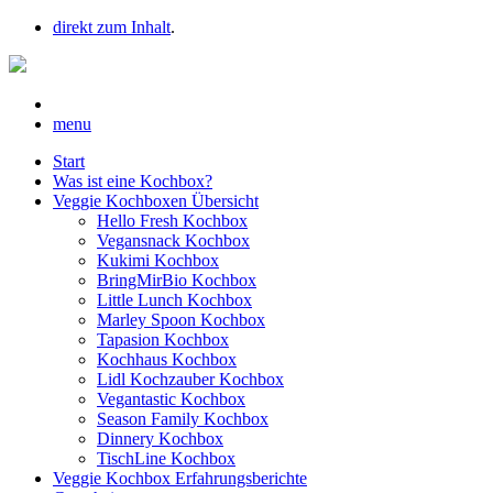
direkt zum Inhalt
.
menu
Start
Was ist eine Kochbox?
Veggie Kochboxen Übersicht
Hello Fresh Kochbox
Vegansnack Kochbox
Kukimi Kochbox
BringMirBio Kochbox
Little Lunch Kochbox
Marley Spoon Kochbox
Tapasion Kochbox
Kochhaus Kochbox
Lidl Kochzauber Kochbox
Vegantastic Kochbox
Season Family Kochbox
Dinnery Kochbox
TischLine Kochbox
Veggie Kochbox Erfahrungsberichte