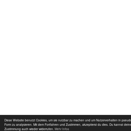
Diese Website benutzt Cookies, um sie nutzbar zu machen und um Nutzerverhalten in pseu
Form zu analysieren. Mit dem Fortfahren und Zustimmen, akzeptierst du dies. Du kannst dein
Zustimmung auch wieder widerrufen.
Mehr Infos