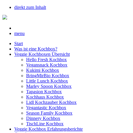
direkt zum Inhalt
menu
Start
Was ist eine Kochbox?
Veggie Kochboxen Übersicht
Hello Fresh Kochbox
Vegansnack Kochbox
Kukimi Kochbox
BringMirBio Kochbox
Little Lunch Kochbox
Marley Spoon Kochbox
Tapasion Kochbox
Kochhaus Kochbox
Lidl Kochzauber Kochbox
Vegantastic Kochbox
Season Family Kochbox
Dinnery Kochbox
TischLine Kochbox
Veggie Kochbox Erfahrungsberichte