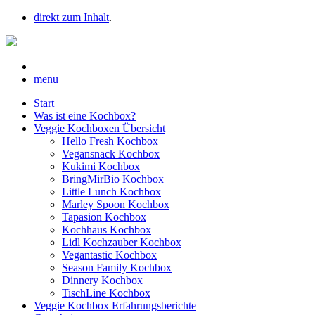
direkt zum Inhalt
.
menu
Start
Was ist eine Kochbox?
Veggie Kochboxen Übersicht
Hello Fresh Kochbox
Vegansnack Kochbox
Kukimi Kochbox
BringMirBio Kochbox
Little Lunch Kochbox
Marley Spoon Kochbox
Tapasion Kochbox
Kochhaus Kochbox
Lidl Kochzauber Kochbox
Vegantastic Kochbox
Season Family Kochbox
Dinnery Kochbox
TischLine Kochbox
Veggie Kochbox Erfahrungsberichte