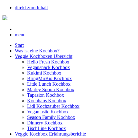
direkt zum Inhalt
menu
Start
Was ist eine Kochbox?
Veggie Kochboxen Übersicht
Hello Fresh Kochbox
Vegansnack Kochbox
Kukimi Kochbox
BringMirBio Kochbox
Little Lunch Kochbox
Marley Spoon Kochbox
Tapasion Kochbox
Kochhaus Kochbox
Lidl Kochzauber Kochbox
Vegantastic Kochbox
Season Family Kochbox
Dinnery Kochbox
TischLine Kochbox
Veggie Kochbox Erfahrungsberichte