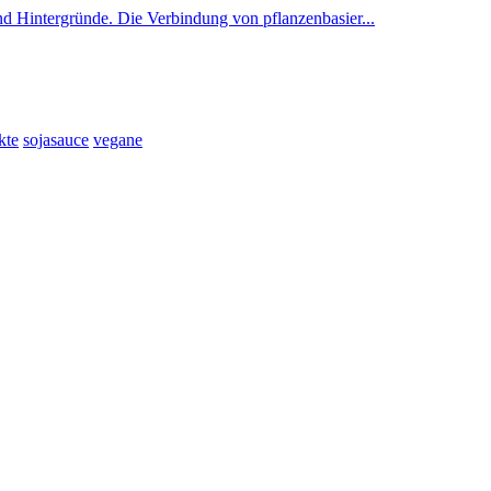
nd Hintergründe. Die Verbindung von pflanzenbasier...
kte
sojasauce
vegane