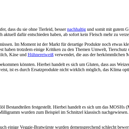
fer, dass du sie ohne Tierleid, besser
nachhaltig
und somit mit gutem Ge
h aktuell dafür entschieden haben, ab sofort kein Fleisch mehr zu verze
n müssen. Im Moment ist der Markt für derartige Produkte noch etwas k
st haben trotzdem einige Kritiken zu den Themen Umwelt, Tierschutz un
Milch, Käse und
Hühnereiweiß
verwendet, die aus der herkömmlichen M
 bekommen könnten. Hierbei handelt es sich um Gluten, dass aus Weize
eist, ist es durch Ersatzprodukte nicht wirklich möglich, das Klima op
 Bestandteilen festgestellt. Hierbei handelt es sich um das MOSHs (Min
0 Milligramm wurden zum Beispiel im Schnitzel klassisch nachgewiesen
ch einige Veggie-Bratwürste wurden demensprechend schlecht bewertet