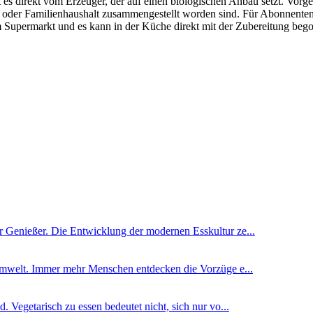
s direkt vom Erzeuger, der auf einen biologischen Anbau setzt. Vorge
e- oder Familienhaushalt zusammengestellt worden sind. Für Abonnenten
uf im Supermarkt und es kann in der Küche direkt mit der Zubereitung 
 Genießer. Die Entwicklung der modernen Esskultur ze...
 Umwelt. Immer mehr Menschen entdecken die Vorzüge e...
 Vegetarisch zu essen bedeutet nicht, sich nur vo...