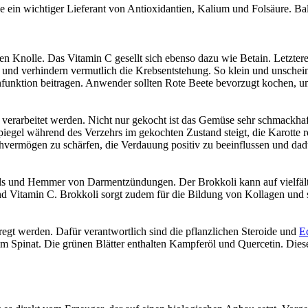
ein wichtiger Lieferant von Antioxidantien, Kalium und Folsäure. Ball
 Knolle. Das Vitamin C gesellt sich ebenso dazu wie Betain. Letzteres 
d verhindern vermutlich die Krebsentstehung. So klein und unscheinbar
nfunktion beitragen. Anwender sollten Rote Beete bevorzugt kochen, u
verarbeitet werden. Nicht nur gekocht ist das Gemüse sehr schmackhaf
rspiegel während des Verzehrs im gekochten Zustand steigt, die Karotte
ehvermögen zu schärfen, die Verdauung positiv zu beeinflussen und da
els und Hemmer von Darmentzündungen. Der Brokkoli kann auf vielfält
d Vitamin C. Brokkoli sorgt zudem für die Bildung von Kollagen und 
egt werden. Dafür verantwortlich sind die pflanzlichen Steroide und
E
im Spinat. Die grünen Blätter enthalten Kampferöl und Quercetin. Die