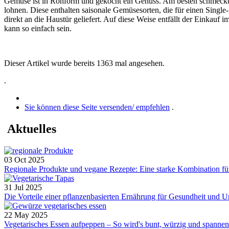
Gemüse ist in Rohform und gekocht ein Genuss. Am besten schmeckt e
lohnen. Diese enthalten saisonale Gemüsesorten, die für einen Singl
direkt an die Haustür geliefert. Auf diese Weise entfällt der Einka
kann so einfach sein.
Dieser Artikel wurde bereits 1363 mal angesehen.
.
Sie können diese Seite versenden/ empfehlen
.
Aktuelles
03 Oct 2025
Regionale Produkte und vegane Rezepte: Eine starke Kombination für
31 Jul 2025
Die Vorteile einer pflanzenbasierten Ernährung für Gesundheit und
22 May 2025
Vegetarisches Essen aufpeppen – So wird's bunt, würzig und spannend.