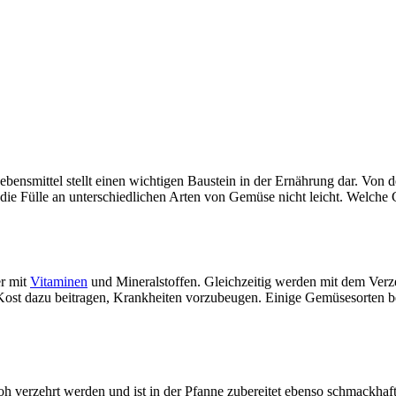
bensmittel stellt einen wichtigen Baustein in der Ernährung dar. Von 
 die Fülle an unterschiedlichen Arten von Gemüse nicht leicht. Welch
er mit
Vitaminen
und Mineralstoffen. Gleichzeitig werden mit dem Ver
st dazu beitragen, Krankheiten vorzubeugen. Einige Gemüsesorten bes
roh verzehrt werden und ist in der Pfanne zubereitet ebenso schmackhaf