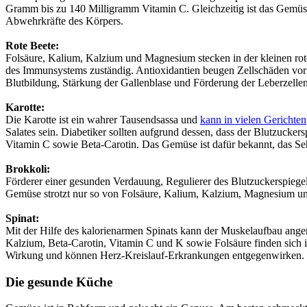
Gramm bis zu 140 Milligramm Vitamin C. Gleichzeitig ist das Gemüse 
Abwehrkräfte des Körpers.
Rote Beete:
Folsäure, Kalium, Kalzium und Magnesium stecken in der kleinen roten
des Immunsystems zuständig. Antioxidantien beugen Zellschäden vor un
Blutbildung, Stärkung der Gallenblase und Förderung der Leberzelle
Karotte:
Die Karotte ist ein wahrer Tausendsassa und
kann in vielen Gerichten
Salates sein. Diabetiker sollten aufgrund dessen, dass der Blutzucke
Vitamin C sowie Beta-Carotin. Das Gemüse ist dafür bekannt, das S
Brokkoli:
Förderer einer gesunden Verdauung, Regulierer des Blutzuckerspieg
Gemüse strotzt nur so von Folsäure, Kalium, Kalzium, Magnesium un
Spinat:
Mit der Hilfe des kalorienarmen Spinats kann der Muskelaufbau anger
Kalzium, Beta-Carotin, Vitamin C und K sowie Folsäure finden sich 
Wirkung und können Herz-Kreislauf-Erkrankungen entgegenwirken.
Die gesunde Küche