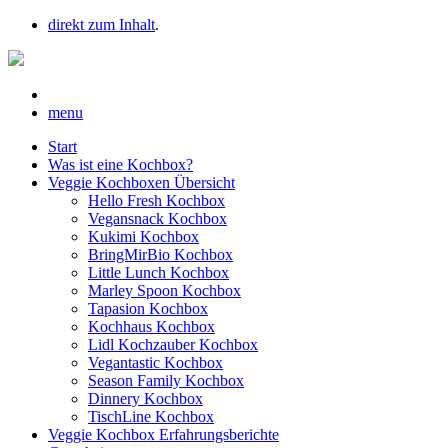
direkt zum Inhalt
.
menu
Start
Was ist eine Kochbox?
Veggie Kochboxen Übersicht
Hello Fresh Kochbox
Vegansnack Kochbox
Kukimi Kochbox
BringMirBio Kochbox
Little Lunch Kochbox
Marley Spoon Kochbox
Tapasion Kochbox
Kochhaus Kochbox
Lidl Kochzauber Kochbox
Vegantastic Kochbox
Season Family Kochbox
Dinnery Kochbox
TischLine Kochbox
Veggie Kochbox Erfahrungsberichte