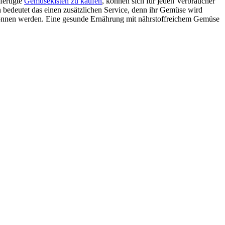
fertigte
Gemüsekisten zu kaufen
, können sich für jeden Verbraucher
 bedeutet das einen zusätzlichen Service, denn ihr Gemüse wird
begonnen werden. Eine gesunde Ernährung mit nährstoffreichem Gemüse