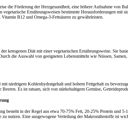
weise die Förderung der Herzgesundheit, eine höhere Aufnahme von Ball
 vegetarische Ernährungsweisen bestimmte Herausforderungen mit sich
n, Vitamin B12 und Omega-3-Fettsäuren zu gewährleisten.
der ketogenen Diät mit einer vegetarischen Ernährungsweise. Sie basi
 Durch die Auswahl von geeigneten Lebensmitteln wie Nüssen, Samen
tel mit niedrigem Kohlenhydratgehalt und hohem Fettgehalt zu bevorz
 Beeren. Es ist ratsam, sich von stärkehaltigem Gemüse, Getreideprod
hrung
ung besteht in der Regel aus etwa 70-75% Fett, 20-25% Protein und 5-
e zu nutzen. Eine ausgewogene Verteilung der Makronährstoffe ist wic