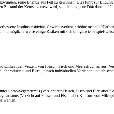
zwungen, seine Energie aus Fett zu gewinnen. Dies führt zur Bildung 
 Zustand der Ketose versetzt wird, soll die ketogene Diät dabei helfen
verbesserte Insulinsensitivität, Gewichtsverlust, erhöhte mentale Klarh
ist und möglicherweise einige Risiken mit sich bringt, wie beispielswei
d schließt den Verzehr von Fleisch, Fisch und Meeresfrüchten aus. Ve
lchprodukten und Eiern, je nach individuellen Vorlieben und ethisc
nter Lacto-Vegetarismus (Verzicht auf Fleisch, Fisch und Eier, aber 
etarismus (Verzicht auf Fleisch und Fisch, aber Konsum von Milchpro
se wählen.