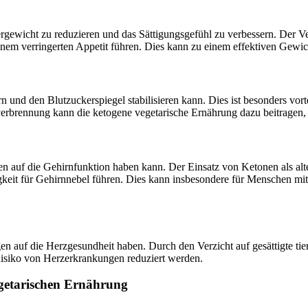
rgewicht zu reduzieren und das Sättigungsgefühl zu verbessern. Der 
em verringerten Appetit führen. Dies kann zu einem effektiven Gewich
sern und den Blutzuckerspiegel stabilisieren kann. Dies ist besonders vo
rbrennung kann die ketogene vegetarische Ernährung dazu beitragen, d
en auf die Gehirnfunktion haben kann. Der Einsatz von Ketonen als alte
igkeit für Gehirnnebel führen. Dies kann insbesondere für Menschen m
 auf die Herzgesundheit haben. Durch den Verzicht auf gesättigte tie
isiko von Herzerkrankungen reduziert werden.
egetarischen Ernährung