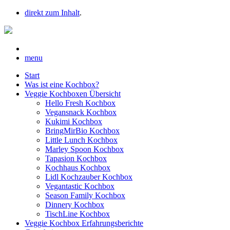
direkt zum Inhalt
.
menu
Start
Was ist eine Kochbox?
Veggie Kochboxen Übersicht
Hello Fresh Kochbox
Vegansnack Kochbox
Kukimi Kochbox
BringMirBio Kochbox
Little Lunch Kochbox
Marley Spoon Kochbox
Tapasion Kochbox
Kochhaus Kochbox
Lidl Kochzauber Kochbox
Vegantastic Kochbox
Season Family Kochbox
Dinnery Kochbox
TischLine Kochbox
Veggie Kochbox Erfahrungsberichte