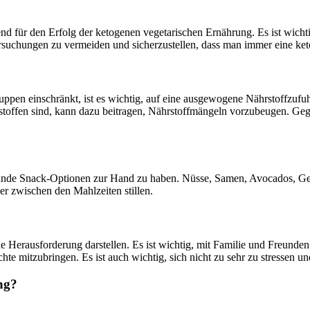
end für den Erfolg der ketogenen vegetarischen Ernährung. Es ist wicht
ersuchungen zu vermeiden und sicherzustellen, dass man immer eine ke
pen einschränkt, ist es wichtig, auf eine ausgewogene Nährstoffzufuhr
alstoffen sind, kann dazu beitragen, Nährstoffmängeln vorzubeugen. G
esunde Snack-Optionen zur Hand zu haben. Nüsse, Samen, Avocados, Gem
r zwischen den Mahlzeiten stillen.
ne Herausforderung darstellen. Es ist wichtig, mit Familie und Freun
e mitzubringen. Es ist auch wichtig, sich nicht zu sehr zu stressen u
ng?