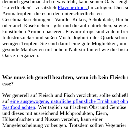
dennoch geschmacklich etwas fehlt, kann seinen Oats - engl.
'Haferflocken' - zusätzlich
Flavour drops
hinzufügen. Dies s
Aromatropfen, die es in den unterschiedlichsten
Geschmacksrichtungen - Vanille, Kokos, Schokolade, Himb
oder auch Käsekuchen - gibt und die auf natürlichen, sowie
künstlichen Aromen basieren. Flavour drops sind zudem fre
Industriezucker und süßen Müsli, Joghurt oder Quark schon
wenigen Tropfen. Sie sind damit eine gute Möglichkeit, um
gesunde Mahlzeiten mit hohem Nährstoffanteil wie die Insta
Oats zu ergänzen.
Was muss ich generll beachten, wenn ich kein Fleisch
esse?
Wer generell auf Fleisch und Fisch verzichtet, sollte schließ
auf
eine ausgewogene, natürliche pflanzliche Ernährung oh
Fastfood achten
. Wer täglich zu frischem Obst und Gemüse 
und dieses mit ausreichend Milchprodukten, Eiern,
Hülsenfrüchten und Nüssen verzehrt, kann einer
Mangelerscheinung vorbeugen. Trotzdem sollten Vegetarier