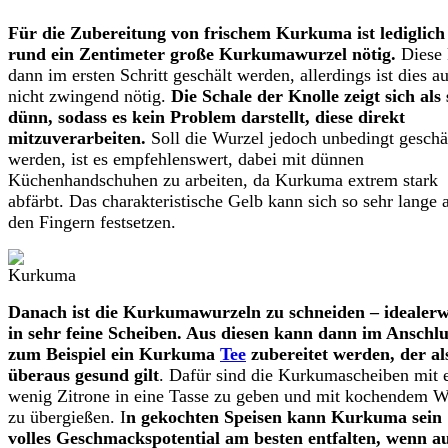
Für die Zubereitung von frischem Kurkuma ist lediglich
rund ein Zentimeter große Kurkumawurzel nötig.
Diese 
dann im ersten Schritt geschält werden, allerdings ist dies a
nicht zwingend nötig.
Die Schale der Knolle zeigt sich als
dünn, sodass es kein
Problem
darstellt, diese direkt
mitzuverarbeiten.
Soll die Wurzel jedoch unbedingt geschä
werden, ist es empfehlenswert, dabei mit dünnen
Küchenhandschuhen zu arbeiten, da Kurkuma extrem stark
abfärbt. Das charakteristische Gelb kann sich so sehr lange 
den Fingern festsetzen.
Danach ist die Kurkumawurzeln zu schneiden – idealerw
in sehr feine Scheiben. Aus diesen kann dann im Anschlu
zum Beispiel ein Kurkuma
Tee
zubereitet werden, der al
überaus gesund gilt
. Dafür sind die Kurkumascheiben mit 
wenig Zitrone in eine Tasse zu geben und mit kochendem W
zu übergießen. I
n gekochten Speisen kann Kurkuma sein
volles Geschmackspotential am besten entfalten, wenn a