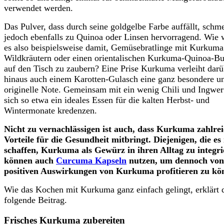
verwendet werden.
Das Pulver, dass durch seine goldgelbe Farbe auffällt, schm
jedoch ebenfalls zu Quinoa oder Linsen hervorragend. Wie 
es also beispielsweise damit, Gemüsebratlinge mit Kurkum
Wildkräutern oder einen orientalischen Kurkuma-Quinoa-Bu
auf den Tisch zu zaubern? Eine Prise Kurkuma verleiht darü
hinaus auch einem Karotten-Gulasch eine ganz besondere u
originelle Note. Gemeinsam mit ein wenig Chili und Ingwer 
sich so etwa ein ideales Essen für die kalten Herbst- und
Wintermonate kredenzen.
Nicht zu vernachlässigen ist auch, dass Kurkuma zahlre
Vorteile für die Gesundheit mitbringt. Diejenigen, die es
schaffen, Kurkuma als Gewürz in ihren Alltag zu integri
können auch
Curcuma Kapseln
nutzen, um dennoch von
positiven Auswirkungen von Kurkuma profitieren zu kö
Wie das Kochen mit Kurkuma ganz einfach gelingt, erklärt 
folgende Beitrag.
Frisches Kurkuma zubereiten