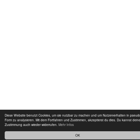
Diese Website benutzt Cookies, um sie nutzbar zu machen und um Nutzerverhalten in pseu
Form zu analysieren. Mit dem Fortfahren und Zustimmen, akzeptierst du dies. Du kannst dein
Zustimmung auch wieder widerrufen.
Mehr Infos
OK