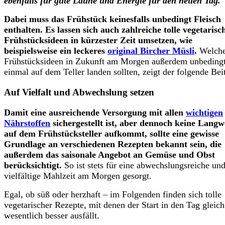
ebenfalls für gute Laune und Energie für den neuen Tag.
Dabei muss das Frühstück keinesfalls unbedingt Fleisch
enthalten. Es lassen sich auch zahlreiche tolle vegetarisc
Frühstücksideen in kürzester Zeit umsetzen, wie
beispielsweise ein leckeres
original Bircher Müsli
.
Welch
Frühstücksideen in Zukunft am Morgen außerdem unbeding
einmal auf dem Teller landen sollten, zeigt der folgende Bei
Auf Vielfalt und Abwechslung setzen
Damit eine ausreichende Versorgung mit allen
wichtigen
Nährstoffen
sichergestellt ist, aber dennoch keine Langw
auf dem Frühstücksteller aufkommt, sollte eine gewisse
Grundlage an verschiedenen Rezepten bekannt sein, die
außerdem das saisonale Angebot an Gemüse und Obst
berücksichtigt.
So ist stets für eine abwechslungsreiche un
vielfältige Mahlzeit am Morgen gesorgt.
Egal, ob süß oder herzhaft – im Folgenden finden sich tolle
vegetarischer Rezepte, mit denen der Start in den Tag gleic
wesentlich besser ausfällt.