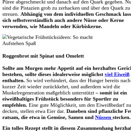
Püree abgeschmeckt und danach auf den Quark gegeben. N
sind die Pistazien grob zu zerhacken und über den Quark zu
streuen.
Abhängig von dem individuellen Geschmack las
sich selbstverständlich auch andere Nüsse oder Kerne
verwenden, wie Mandeln oder Kürbiskerne.
Roggenbrot mit Spinat und Omelett
Sollte am Morgen mehr Appetit auf ein herzhaftes Geric
bestehen, sollte dieses idealerweise möglichst
viel Eiweiß
enthalten.
So wird verhindert, dass der Hunger bereits nach
kurzer Zeit wieder zurückkehrt, und außerdem wird die
Muskelregeneration maßgeblich unterstützt
– somit ist ein
eiweißhaltiges Frühstück besonders für Sportler zu
empfehlen.
Eine gute Möglichkeit, um den Eiweißbedarf zu
decken, stellen etwa Eier dar.
Daneben sind pflanzliche Fe
ratsam, die etwa in Gemüse, Samen und
Nüssen
stecken.
Ein tolles Rezept stellt in diesem Zusammenhang herzhaf