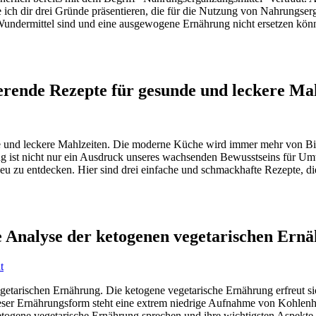
ich dir drei Gründe präsentieren, die für die Nutzung von Nahrungser
Wundermittel sind und eine ausgewogene Ernährung nicht ersetzen kön
ierende Rezepte für gesunde und leckere Ma
nde und leckere Mahlzeiten. Die moderne Küche wird immer mehr von 
g ist nicht nur ein Ausdruck unseres wachsenden Bewusstseins für Umw
 zu entdecken. Hier sind drei einfache und schmackhafte Rezepte, di
e Analyse der ketogenen vegetarischen Ern
etarischen Ernährung. Die ketogene vegetarische Ernährung erfreut sic
ieser Ernährungsform steht eine extrem niedrige Aufnahme von Kohlen
ketogene vegetarische Ernährung sprechen und ihre wichtigsten Aspekte