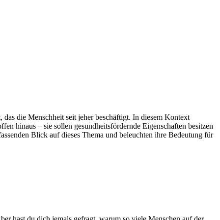
das die Menschheit seit jeher beschäftigt. In diesem Kontext
en hinaus – sie sollen gesundheitsfördernde Eigenschaften besitzen
fassenden Blick auf dieses Thema und beleuchten ihre Bedeutung für
ber hast du dich jemals gefragt, warum so viele Menschen auf der