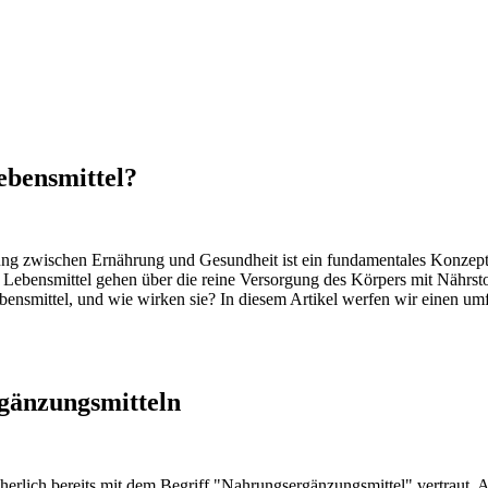
ebensmittel?
ng zwischen Ernährung und Gesundheit ist ein fundamentales Konzept, 
ebensmittel gehen über die reine Versorgung des Körpers mit Nährstoff
bensmittel, und wie wirken sie? In diesem Artikel werfen wir einen um
gänzungsmitteln
erlich bereits mit dem Begriff "Nahrungsergänzungsmittel" vertraut. A