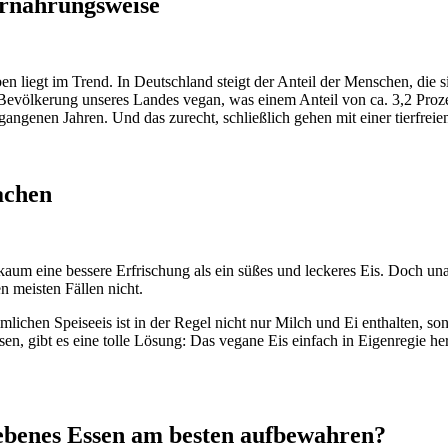
Ernährungsweise
 liegt im Trend. In Deutschland steigt der Anteil der Menschen, die sic
 Bevölkerung unseres Landes vegan, was einem Anteil von ca. 3,2 Proze
ngenen Jahren. Und das zurecht, schließlich gehen mit einer tierfreien
achen
um eine bessere Erfrischung als ein süßes und leckeres Eis. Doch una
n meisten Fällen nicht.
lichen Speiseeis ist in der Regel nicht nur Milch und Ei enthalten, s
n, gibt es eine tolle Lösung: Das vegane Eis einfach in Eigenregie her
iebenes Essen am besten aufbewahren?