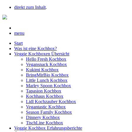
direkt zum Inhalt
.
menu
Start
Was ist eine Kochbox?
Veggie Kochboxen Übersicht
Hello Fresh Kochbox
Vegansnack Kochbox
Kukimi Kochbox
BringMirBio Kochbox
Little Lunch Kochbox
Marley Spoon Kochbox
Tapasion Kochbox
Kochhaus Kochbox
Lidl Kochzauber Kochbox
Vegantastic Kochbox
Season Family Kochbox
Dinnery Kochbox
TischLine Kochbox
Veggie Kochbox Erfahrungsberichte