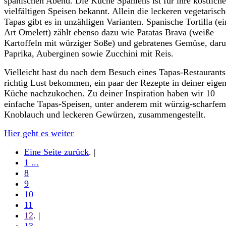
spanischen Abend. Die Küche Spaniens ist für ihre köstliche
vielfältigen Speisen bekannt. Allein die leckeren vegetarisc
Tapas gibt es in unzähligen Varianten. Spanische Tortilla (ei
Art Omelett) zählt ebenso dazu wie Patatas Brava (weiße
Kartoffeln mit würziger Soße) und gebratenes Gemüse, daru
Paprika, Auberginen sowie Zucchini mit Reis.
Vielleicht hast du nach dem Besuch eines Tapas-Restaurants
richtig Lust bekommen, ein paar der Rezepte in deiner eige
Küche nachzukochen. Zu deiner Inspiration haben wir 10
einfache Tapas-Speisen, unter anderem mit würzig-scharfem
Knoblauch und leckeren Gewürzen, zusammengestellt.
Hier geht es weiter
Eine Seite zurück
. |
1 ...
8
9
10
11
12
. |